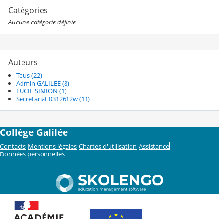
Catégories
Aucune catégorie définie
Auteurs
Tous (22)
Admin GALILEE (8)
LUCIE SIMION (1)
Secretariat 0312612w (11)
Collège Galilée
Contacts
Mentions légales
Chartes d'utilisation
Assistance
Données personnelles