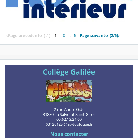
‹
Page précédente
(-/-)
1
2
…
5
Page suivante
(2/5)
›
Collège Galilée
2 rue André Gide
31880 La Salvetat Saint Gilles
05.62.13.24.60
0312612w@ac-toulouse.fr
Nous contacter