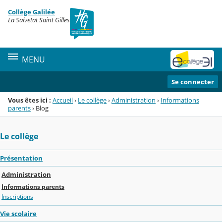
Panneau de gestion des cookies
Collège Galilée
Menu de la rubrique
Contenu
La Salvetat Saint Gilles
MENU
Se connecter
Vous êtes ici :
Accueil
›
Le collège
›
Administration
›
Informations
parents
›
Blog
Le collège
Présentation
Administration
Informations parents
Inscriptions
Vie scolaire